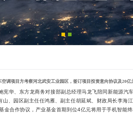
车空调项目方考察河北武安工业园区，签订项目投资意向协议及20亿
CEO鲍宪华、东方龙商务对接部副总经理马龙飞陪同新能源
有山、园区副主任任鸿雁、副主任胡延斌、财政局长李海
导基金合作协议，产业基金首期到位4亿元将用于手机智能