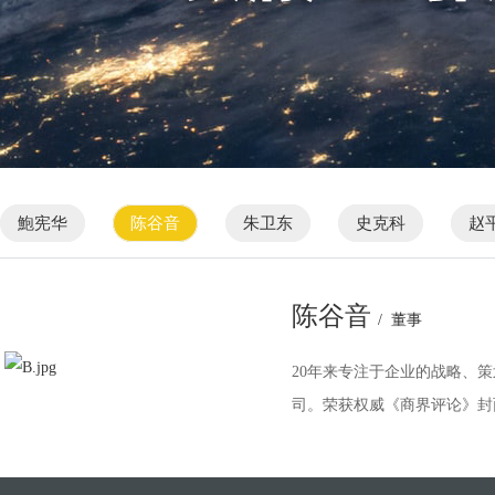
鮑宪华
陈谷音
朱卫东
史克科
赵
陈谷音
/ 董事
20年来专注于企业的战略、
司。荣获权威《商界评论》封